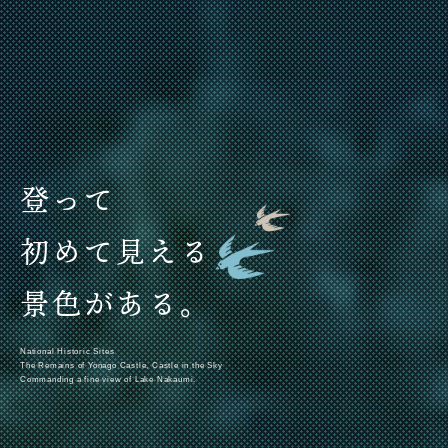
登って
初めて見える
景色がある。
National Historic Sites
The Remains of Yonago Castle, Castle in the Sky
Commanding a fine view of Lake Nakaumi.