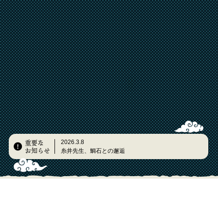
重要な
2026.3.8
お知らせ
糸井先生、鯛石との邂逅