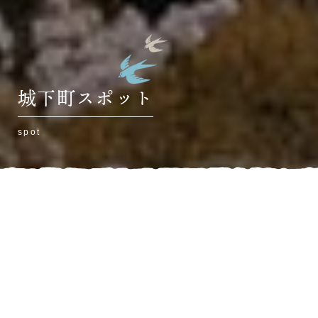
城下町スポット
spot
HOME
»
米子城下町
»
城下町スポット
昔の面影を残す米子の城下町を
散策
ゆっくり2時間コース