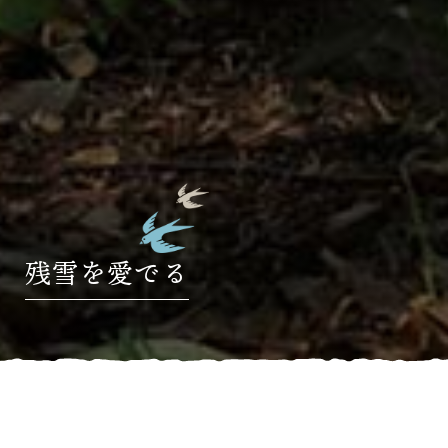
残雪を愛でる
HOME
»
ブログ
»
残雪を愛でる